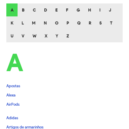
A
B
C
D
E
F
G
H
I
J
K
L
M
N
O
P
Q
R
S
T
U
V
W
X
Y
Z
A
Apostas
Alexa
AirPods
Adidas
Artigos de armarinhos