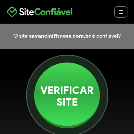
O site
savancinifitness.com.br
é confiável?
VERIFICAR
SITE