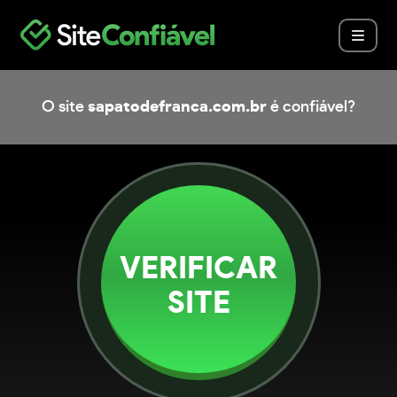
O site
sapatodefranca.com.br
é confiável?
VERIFICAR
SITE