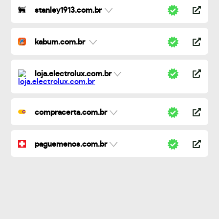
stanley1913.com.br
kabum.com.br
loja.electrolux.com.br
compracerta.com.br
paguemenos.com.br