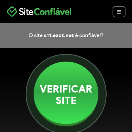
O site
s11.exct.net
é confiável?
VERIFICAR
SITE