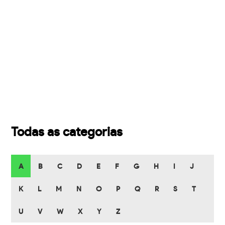
Todas as categorias
A
B
C
D
E
F
G
H
I
J
K
L
M
N
O
P
Q
R
S
T
U
V
W
X
Y
Z