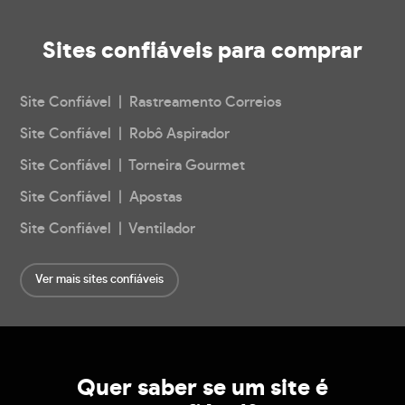
Sites confiáveis
para comprar
Site Confiável | Rastreamento Correios
Site Confiável | Robô Aspirador
Site Confiável | Torneira Gourmet
Site Confiável | Apostas
Site Confiável | Ventilador
Ver mais sites confiáveis
Quer saber se um site é