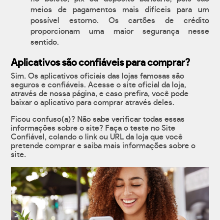
meios de pagamentos mais difíceis para um
possível estorno. Os cartões de crédito
proporcionam uma maior segurança nesse
sentido.
Aplicativos são confiáveis para comprar?
Sim. Os aplicativos oficiais das lojas famosas são
seguros e confiáveis. Acesse o site oficial da loja,
através de nossa página, e caso prefira, você pode
baixar o aplicativo para comprar através deles.
Ficou confuso(a)? Não sabe verificar todas essas
informações sobre o site? Faça o teste no Site
Confiável, colando o link ou URL da loja que você
pretende comprar e saiba mais informações sobre o
site.