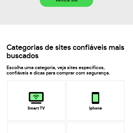
Verificar site
Categorias de sites confiáveis mais
buscados
Escolha uma categoria, veja sites específicos,
confiáveis e dicas para comprar com segurança.
Smart TV
Iphone