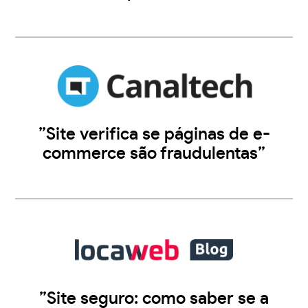
”Site verifica se páginas de e-
commerce são fraudulentas”
”Site seguro: como saber se a