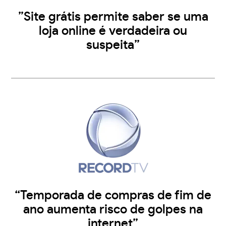
”Site grátis permite saber se uma
loja online é verdadeira ou
suspeita”
“Temporada de compras de fim de
ano aumenta risco de golpes na
internet”