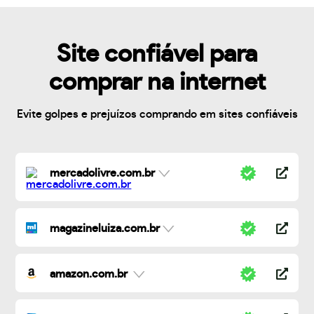
Site confiável para
comprar na internet
Evite golpes e prejuízos comprando em sites confiáveis
mercadolivre.com.br
magazineluiza.com.br
amazon.com.br