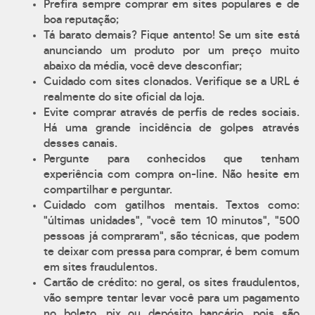
Prefira sempre comprar em sites populares e de
boa reputação;
Tá barato demais? Fique antento! Se um site está
anunciando um produto por um preço muito
abaixo da média, você deve desconfiar;
Cuidado com sites clonados. Verifique se a URL é
realmente do site oficial da loja.
Evite comprar através de perfis de redes sociais.
Há uma grande incidência de golpes através
desses canais.
Pergunte para conhecidos que tenham
experiência com compra on-line. Não hesite em
compartilhar e perguntar.
Cuidado com gatilhos mentais. Textos como:
"últimas unidades", "você tem 10 minutos", "500
pessoas já compraram", são técnicas, que podem
te deixar com pressa para comprar, é bem comum
em sites fraudulentos.
Cartão de crédito: no geral, os sites fraudulentos,
vão sempre tentar levar você para um pagamento
no boleto, pix ou depósito bancário, pois são