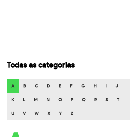
Todas as categorias
A
B
C
D
E
F
G
H
I
J
K
L
M
N
O
P
Q
R
S
T
U
V
W
X
Y
Z