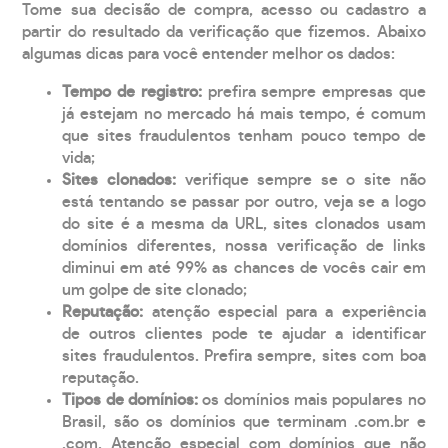
Tome sua decisão de compra, acesso ou cadastro a
partir do resultado da verificação que fizemos. Abaixo
algumas dicas para você entender melhor os dados:
Tempo de registro:
prefira sempre empresas que
já estejam no mercado há mais tempo, é comum
que sites fraudulentos tenham pouco tempo de
vida;
Sites clonados:
verifique sempre se o site não
está tentando se passar por outro, veja se a logo
do site é a mesma da URL, sites clonados usam
domínios diferentes, nossa verificação de links
diminui em até 99% as chances de vocês cair em
um golpe de site clonado;
Reputação:
atenção especial para a experiência
de outros clientes pode te ajudar a identificar
sites fraudulentos. Prefira sempre, sites com boa
reputação.
Tipos de domínios:
os domínios mais populares no
Brasil, são os domínios que terminam .com.br e
.com. Atenção especial com domínios que não