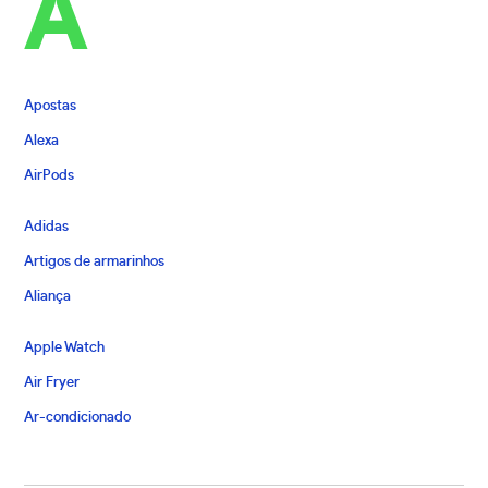
A
Apostas
Alexa
AirPods
Adidas
Artigos de armarinhos
Aliança
Apple Watch
Air Fryer
Ar-condicionado