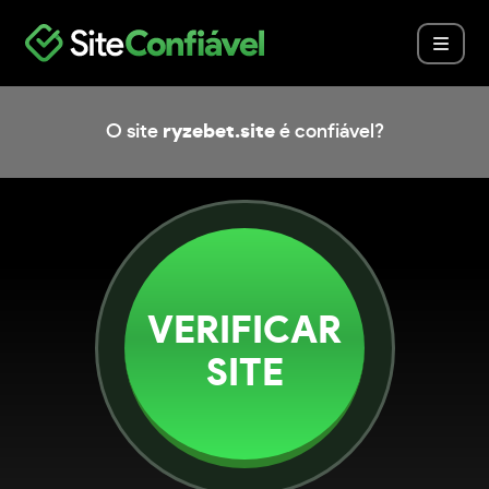
O site
ryzebet.site
é confiável?
VERIFICAR
SITE