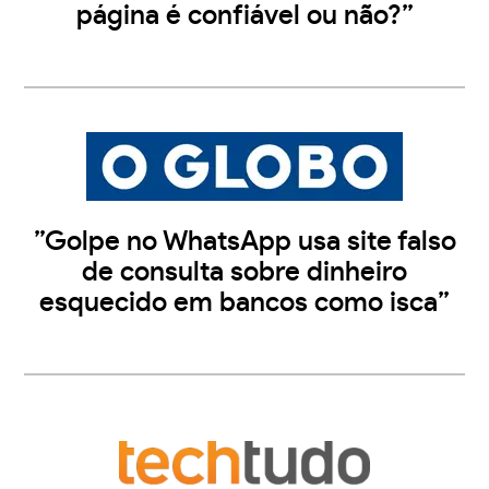
página é confiável ou não?”
”Golpe no WhatsApp usa site falso
de consulta sobre dinheiro
esquecido em bancos como isca”