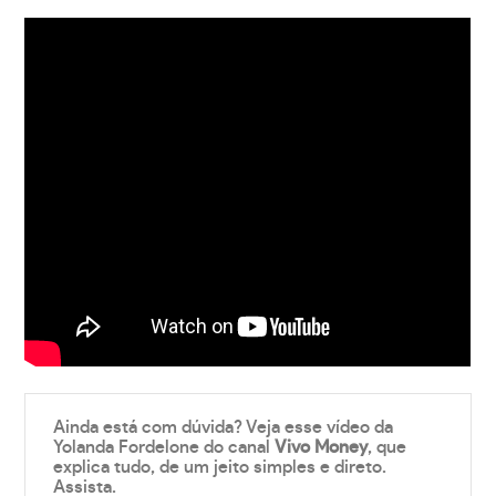
Ainda está com dúvida? Veja esse vídeo da
Yolanda Fordelone do canal
Vivo Money
, que
explica tudo, de um jeito simples e direto.
Assista.