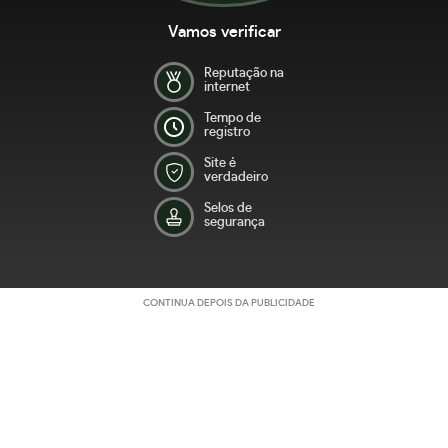
Vamos verificar
Reputação na
internet
Tempo de
registro
Site é
verdadeiro
Selos de
segurança
CONTINUA DEPOIS DA PUBLICIDADE