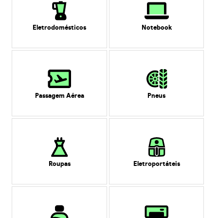
Eletrodomésticos
Notebook
Passagem Aérea
Pneus
Roupas
Eletroportáteis