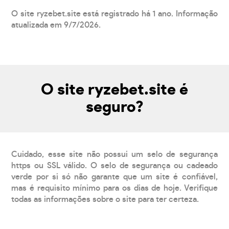
O site ryzebet.site está registrado há 1 ano. Informação
atualizada em 9/7/2026.
O site ryzebet.site é
seguro?
Cuidado, esse site não possui um selo de segurança
https ou SSL válido. O selo de segurança ou cadeado
verde por si só não garante que um site é confiável,
mas é requisito mínimo para os dias de hoje. Verifique
todas as informações sobre o site para ter certeza.