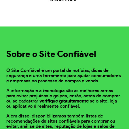
Sobre o Site Confiável
O Site Confiável é um portal de notícias, dicas de
segurança e uma ferramenta para ajudar consumidores
e empresas no processo de compra e venda.
A informação e a tecnologia são as melhores armas
para evitar prejuízos e golpes, então, antes de comprar
ou se cadastrar
verifique gratuitamente
se o site, loja
ou aplicativo é realmente confiável.
Além disso, disponibilizamos também listas de
recomendações de sites confiáveis para comprar ou
evitar, análise de sites, reputação de lojas e selos de