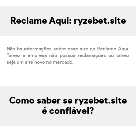
Reclame Aqui: ryzebet.site
Não há informações sobre esse site no Reclame Aqui.
Talvez a empresa não possua reclamações ou talvez
seja um site novo no mercado.
Como saber se ryzebet.site
é confiável?