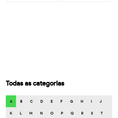
Todas as categorias
A
B
C
D
E
F
G
H
I
J
K
L
M
N
O
P
Q
R
S
T