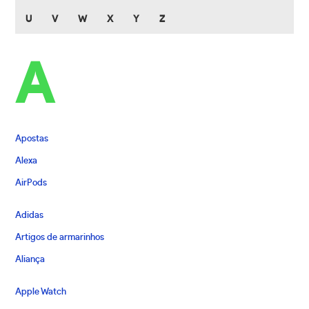
U
V
W
X
Y
Z
A
Apostas
Alexa
AirPods
Adidas
Artigos de armarinhos
Aliança
Apple Watch