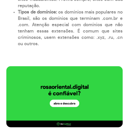
reputação.
Tipos de domínios:
os domínios mais populares no
Brasil, são os domínios que terminam .com.br e
.com. Atenção especial com domínios que não
tenham essas extensões. É comum que sites
criminosos, usem extensões como: .xyz, .ru, .cn
ou outros.