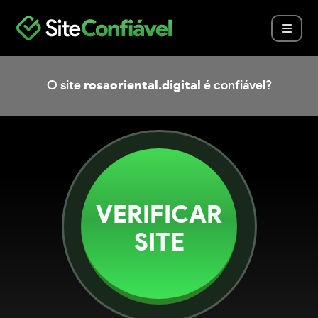
O site
rosaoriental.digital
é confiável?
VERIFICAR
SITE