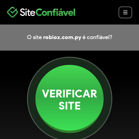
O site
robiox.com.py
é confiável?
VERIFICAR
SITE