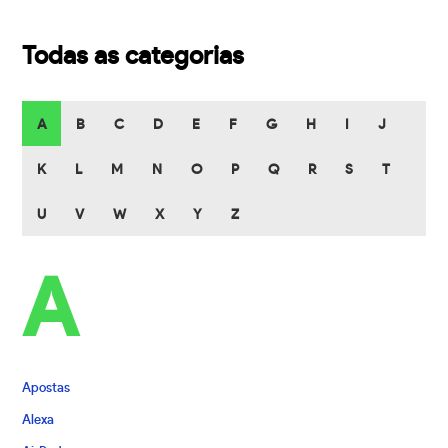
Todas as categorias
A
B
C
D
E
F
G
H
I
J
K
L
M
N
O
P
Q
R
S
T
U
V
W
X
Y
Z
A
Apostas
Alexa