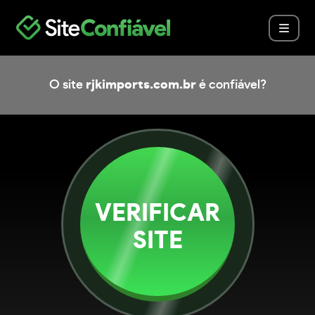
O site
rjkimports.com.br
é confiável?
VERIFICAR
SITE