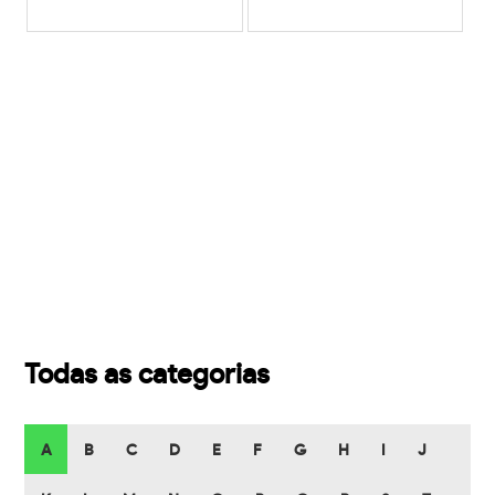
Todas as categorias
A
B
C
D
E
F
G
H
I
J