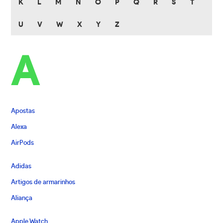
K
L
M
N
O
P
Q
R
S
T
U
V
W
X
Y
Z
A
Apostas
Alexa
AirPods
Adidas
Artigos de armarinhos
Aliança
Apple Watch