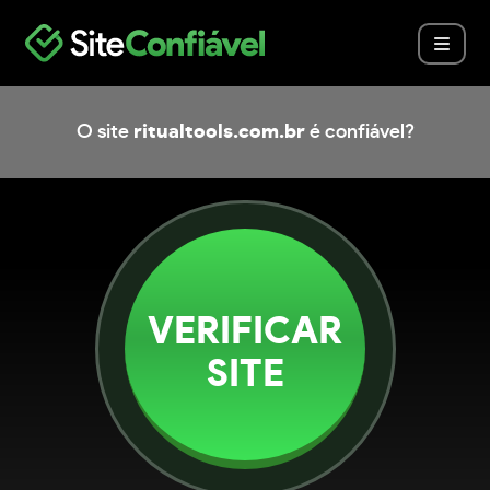
O site
ritualtools.com.br
é confiável?
VERIFICAR
SITE