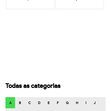
Todas as categorias
A
B
C
D
E
F
G
H
I
J