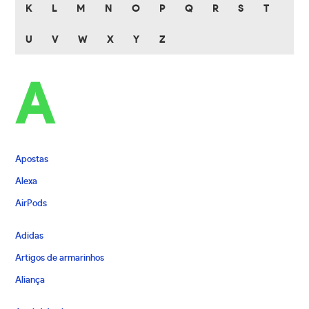
K
L
M
N
O
P
Q
R
S
T
U
V
W
X
Y
Z
A
Apostas
Alexa
AirPods
Adidas
Artigos de armarinhos
Aliança