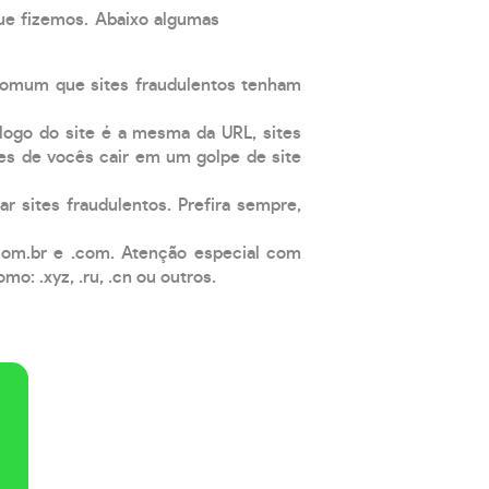
que fizemos. Abaixo algumas
comum que sites fraudulentos tenham
 logo do site é a mesma da URL, sites
es de vocês cair em um golpe de site
ar sites fraudulentos. Prefira sempre,
com.br e .com. Atenção especial com
: .xyz, .ru, .cn ou outros.