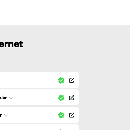
ternet
.br
r