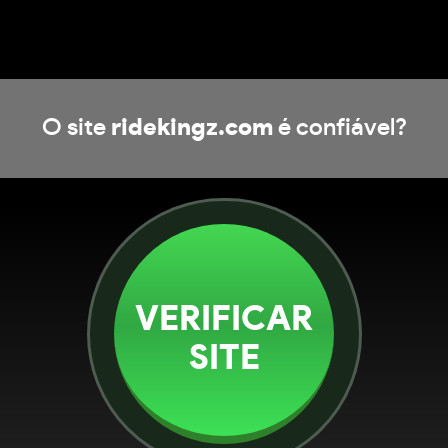
O site
ridekingz.com
é confiável?
VERIFICAR
SITE