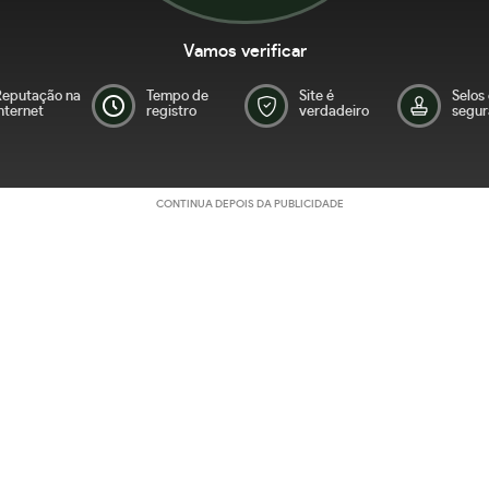
Vamos verificar
Reputação na
Tempo de
Site é
Selos
nternet
registro
verdadeiro
segur
CONTINUA DEPOIS DA PUBLICIDADE