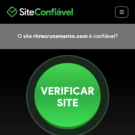
O site
rhrecrutamento.com
é confiável?
VERIFICAR
SITE