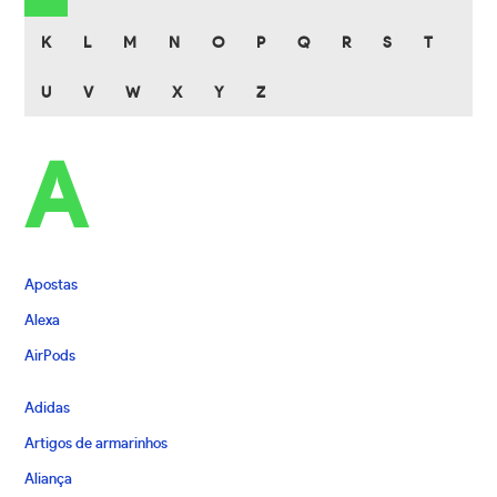
K
L
M
N
O
P
Q
R
S
T
U
V
W
X
Y
Z
A
Apostas
Alexa
AirPods
Adidas
Artigos de armarinhos
Aliança