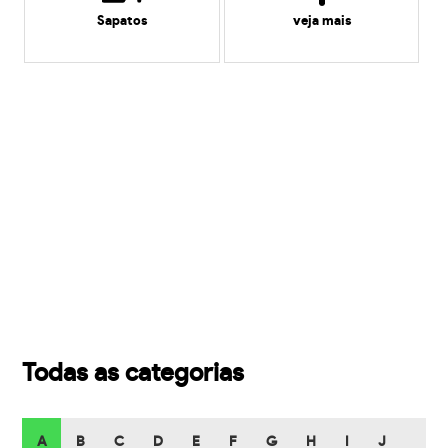
Sapatos
veja mais
Todas as categorias
A
B
C
D
E
F
G
H
I
J