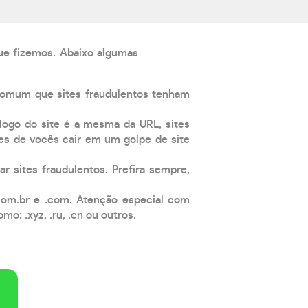
que fizemos. Abaixo algumas
comum que sites fraudulentos tenham
 logo do site é a mesma da URL, sites
es de vocês cair em um golpe de site
ar sites fraudulentos. Prefira sempre,
com.br e .com. Atenção especial com
: .xyz, .ru, .cn ou outros.