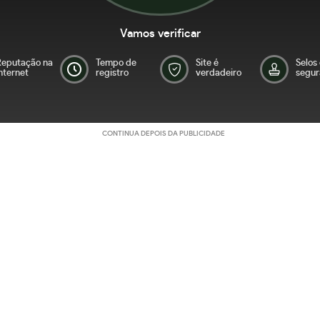
Vamos verificar
Reputação na
Tempo de
Site é
Selos
nternet
registro
verdadeiro
segur
CONTINUA DEPOIS DA PUBLICIDADE