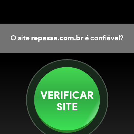
O site
repassa.com.br
é confiável?
VERIFICAR
SITE