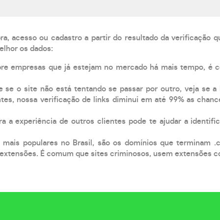
, acesso ou cadastro a partir do resultado da verificação 
elhor os dados:
pre empresas que já estejam no mercado há mais tempo, é 
e se o site não está tentando se passar por outro, veja se a
tes, nossa verificação de links diminui em até 99% as chanc
a a experiência de outros clientes pode te ajudar a identific
 mais populares no Brasil, são os domínios que terminam .
xtensões. É comum que sites criminosos, usem extensões como