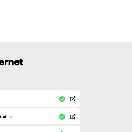
ternet
.br