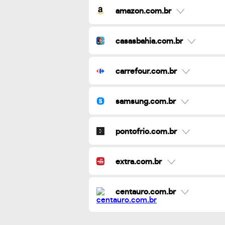
amazon.com.br
casasbahia.com.br
carrefour.com.br
samsung.com.br
pontofrio.com.br
extra.com.br
centauro.com.br