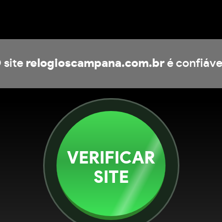
 site
relogioscampana.com.br
é confiáve
VERIFICAR
SITE