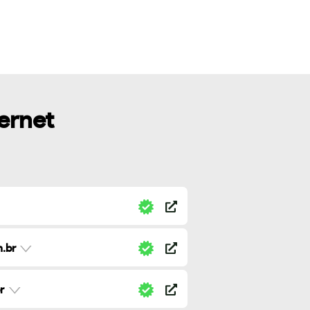
ternet
.br
r