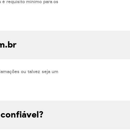
 é requisito mínimo para os
m.br
lamações ou talvez seja um
confiável?