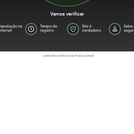
Vamos verificar
Reputação na
Tempo de
Site é
Selos
nternet
registro
verdadeiro
segur
CONTINUA DEPOIS DA PUBLICIDADE