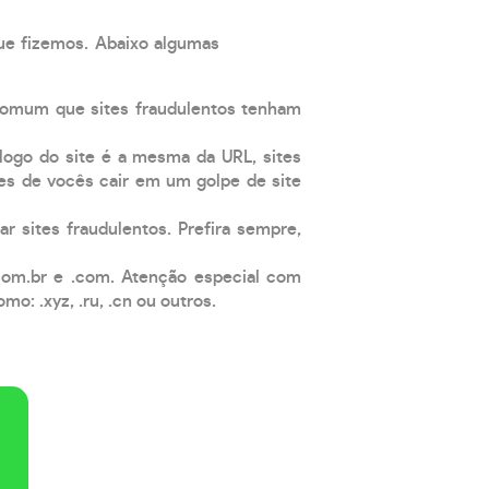
que fizemos. Abaixo algumas
comum que sites fraudulentos tenham
 logo do site é a mesma da URL, sites
es de vocês cair em um golpe de site
ar sites fraudulentos. Prefira sempre,
com.br e .com. Atenção especial com
: .xyz, .ru, .cn ou outros.