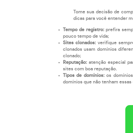
Tome sua decisão de compra
dicas para você entender m
Tempo de registro:
prefira sem
pouco tempo de vida;
Sites clonados:
verifique sempr
clonados usam domínios diferen
clonado;
Reputação:
atenção especial par
sites com boa reputação.
Tipos de domínios:
os domínios
domínios que não tenham essas e