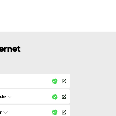
ternet
.br
r