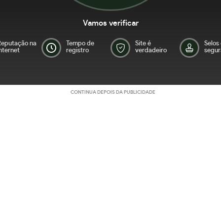
Vamos verificar
Reputação na
Tempo de
Site é
Selos
nternet
registro
verdadeiro
segur
CONTINUA DEPOIS DA PUBLICIDADE