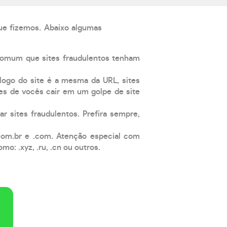
que fizemos. Abaixo algumas
comum que sites fraudulentos tenham
 logo do site é a mesma da URL, sites
es de vocês cair em um golpe de site
ar sites fraudulentos. Prefira sempre,
com.br e .com. Atenção especial com
: .xyz, .ru, .cn ou outros.