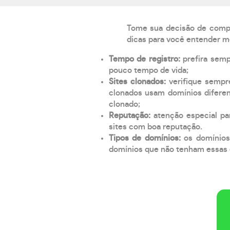
Tome sua decisão de compra
dicas para você entender m
Tempo de registro:
prefira sem
pouco tempo de vida;
Sites clonados:
verifique sempr
clonados usam domínios diferen
clonado;
Reputação:
atenção especial par
sites com boa reputação.
Tipos de domínios:
os domínios
domínios que não tenham essas e