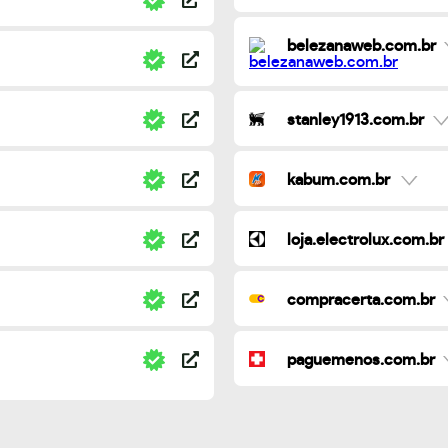
belezanaweb.com.br
stanley1913.com.br
kabum.com.br
loja.electrolux.com.br
compracerta.com.br
paguemenos.com.br