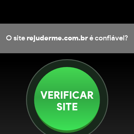
O site
rejuderme.com.br
é confiável?
VERIFICAR
SITE