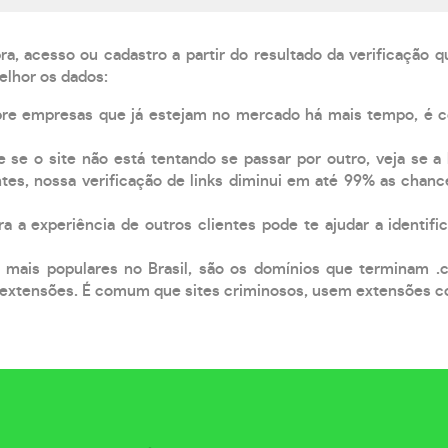
, acesso ou cadastro a partir do resultado da verificação 
elhor os dados:
pre empresas que já estejam no mercado há mais tempo, é 
e se o site não está tentando se passar por outro, veja se a
tes, nossa verificação de links diminui em até 99% as chanc
a a experiência de outros clientes pode te ajudar a identific
 mais populares no Brasil, são os domínios que terminam .
xtensões. É comum que sites criminosos, usem extensões como