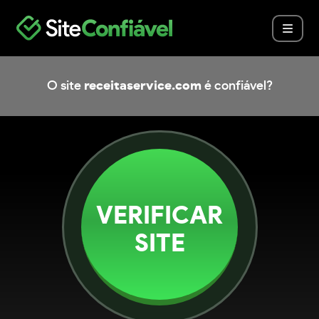
O site
receitaservice.com
é confiável?
VERIFICAR
SITE