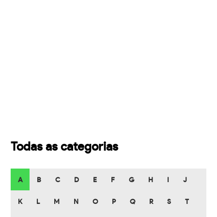
Todas as categorias
A
B
C
D
E
F
G
H
I
J
K
L
M
N
O
P
Q
R
S
T