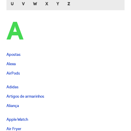
U
V
W
X
Y
Z
A
Apostas
Alexa
AirPods
Adidas
Artigos de armarinhos
Aliança
Apple Watch
Air Fryer