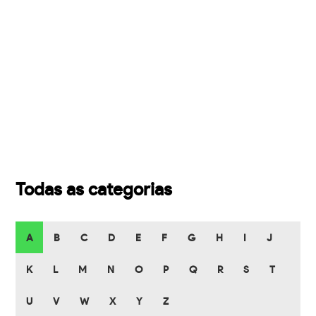
Todas as categorias
A
B
C
D
E
F
G
H
I
J
K
L
M
N
O
P
Q
R
S
T
U
V
W
X
Y
Z