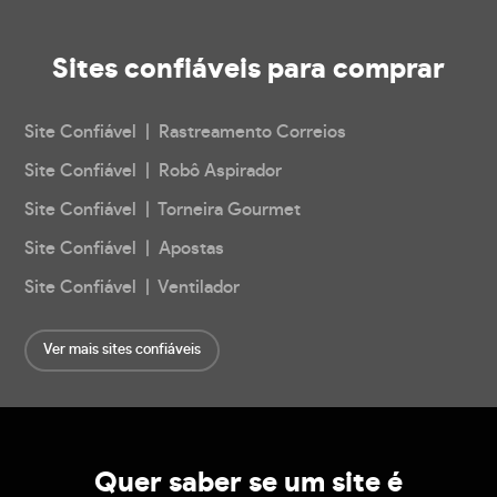
Sites confiáveis
para comprar
Site Confiável | Rastreamento Correios
Site Confiável | Robô Aspirador
Site Confiável | Torneira Gourmet
Site Confiável | Apostas
Site Confiável | Ventilador
Ver mais sites confiáveis
Quer saber se um site é