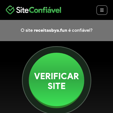
O site
receitasbya.fun
é confiável?
VERIFICAR
SITE