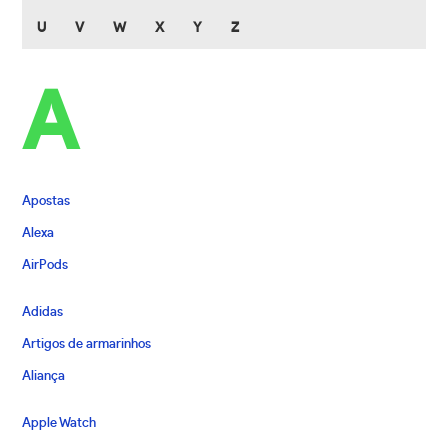
U
V
W
X
Y
Z
A
Apostas
Alexa
AirPods
Adidas
Artigos de armarinhos
Aliança
Apple Watch