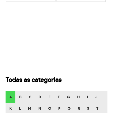
Todas as categorias
A
B
C
D
E
F
G
H
I
J
K
L
M
N
O
P
Q
R
S
T