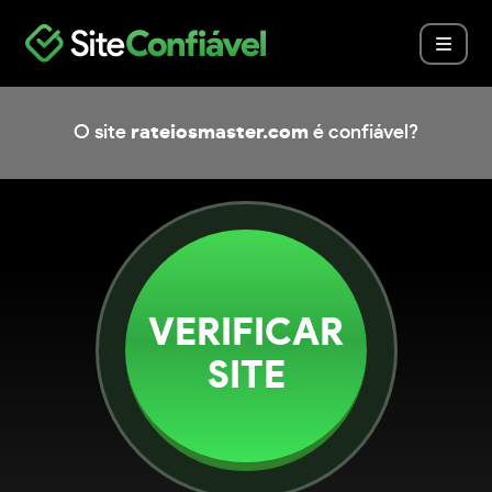
O site
rateiosmaster.com
é confiável?
VERIFICAR
SITE