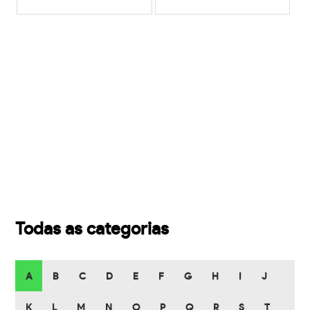
Todas as categorias
A
B
C
D
E
F
G
H
I
J
K
L
M
N
O
P
Q
R
S
T