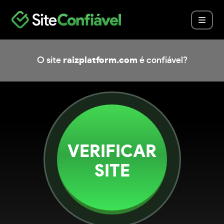
O site
raizplatform.com
é confiável?
VERIFICAR
SITE