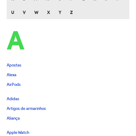
U
V
W
X
Y
Z
A
Apostas
Alexa
AirPods
Adidas
Artigos de armarinhos
Aliança
Apple Watch