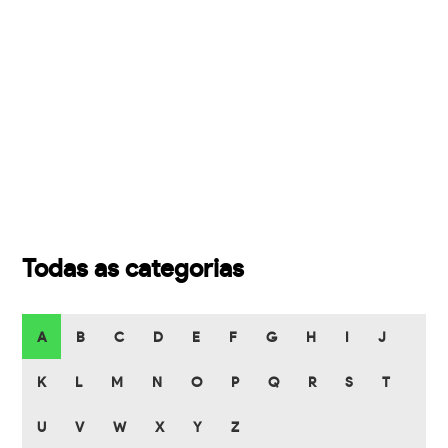
Todas as categorias
A
B
C
D
E
F
G
H
I
J
K
L
M
N
O
P
Q
R
S
T
U
V
W
X
Y
Z