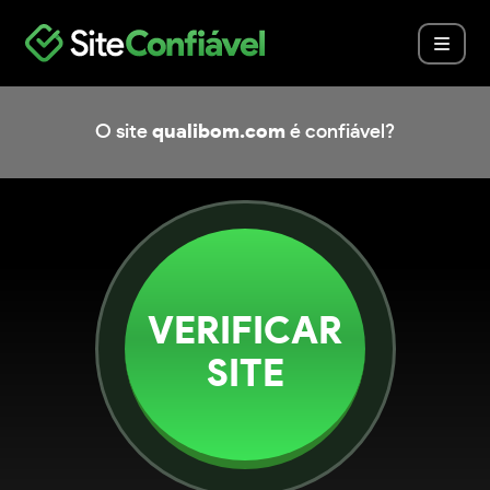
O site
qualibom.com
é confiável?
VERIFICAR
SITE