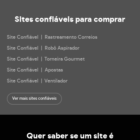
Sites confiáveis
para comprar
Site Confiável | Rastreamento Correios
Site Confiável | Robô Aspirador
Site Confiável | Torneira Gourmet
Site Confiável | Apostas
Site Confiável | Ventilador
Ver mais sites confiáveis
Quer saber se um site é