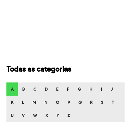
Todas as categorias
A
B
C
D
E
F
G
H
I
J
K
L
M
N
O
P
Q
R
S
T
U
V
W
X
Y
Z