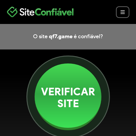
O site
qf7.game
é confiável?
VERIFICAR
SITE