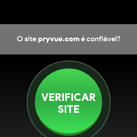
O site
pryvue.com
é confiável?
VERIFICAR
SITE