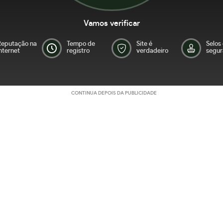
Vamos verificar
Reputação na
Tempo de
Site é
Selos
nternet
registro
verdadeiro
segur
CONTINUA DEPOIS DA PUBLICIDADE