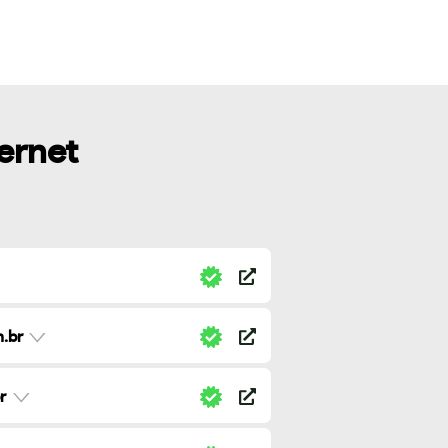
ternet
.br
r