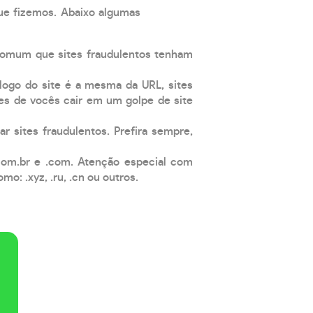
que fizemos. Abaixo algumas
comum que sites fraudulentos tenham
 logo do site é a mesma da URL, sites
es de vocês cair em um golpe de site
ar sites fraudulentos. Prefira sempre,
com.br e .com. Atenção especial com
: .xyz, .ru, .cn ou outros.