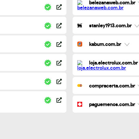
belezanaweb.com.br
stanley1913.com.br
kabum.com.br
loja.electrolux.com.br
compracerta.com.br
paguemenos.com.br