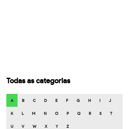
Todas as categorias
A
B
C
D
E
F
G
H
I
J
K
L
M
N
O
P
Q
R
S
T
U
V
W
X
Y
Z