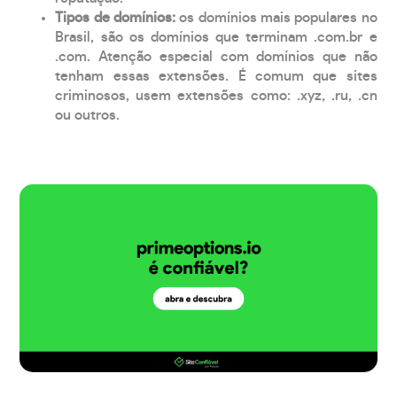
Tipos de domínios:
os domínios mais populares no
Brasil, são os domínios que terminam .com.br e
.com. Atenção especial com domínios que não
tenham essas extensões. É comum que sites
criminosos, usem extensões como: .xyz, .ru, .cn
ou outros.