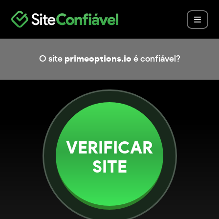
O site
primeoptions.io
é confiável?
VERIFICAR
SITE