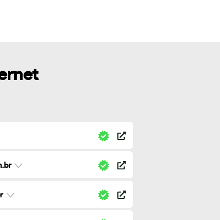
ternet
.br
r