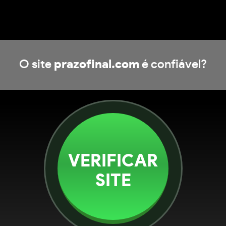
O site
prazofinal.com
é confiável?
VERIFICAR
SITE