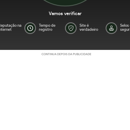
Vamos verificar
Reputação na
Tempo de
Site é
Selos
nternet
registro
verdadeiro
segur
CONTINUA DEPOIS DA PUBLICIDADE