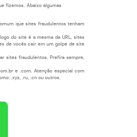
que fizemos. Abaixo algumas
comum que sites fraudulentos tenham
 logo do site é a mesma da URL, sites
es de vocês cair em um golpe de site
ar sites fraudulentos. Prefira sempre,
com.br e .com. Atenção especial com
: .xyz, .ru, .cn ou outros.