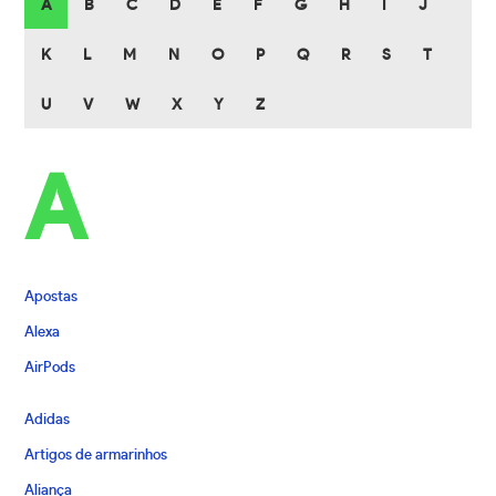
A
B
C
D
E
F
G
H
I
J
K
L
M
N
O
P
Q
R
S
T
U
V
W
X
Y
Z
A
Apostas
Alexa
AirPods
Adidas
Artigos de armarinhos
Aliança