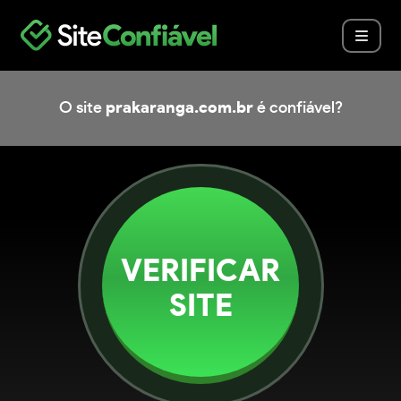
O site
prakaranga.com.br
é confiável?
VERIFICAR
SITE