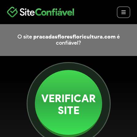
O site
pracadasfloresfloricultura.com
é
confiável?
VERIFICAR
SITE