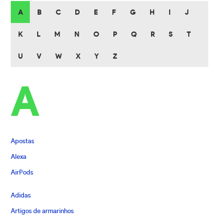
A
B
C
D
E
F
G
H
I
J
K
L
M
N
O
P
Q
R
S
T
U
V
W
X
Y
Z
A
Apostas
Alexa
AirPods
Adidas
Artigos de armarinhos