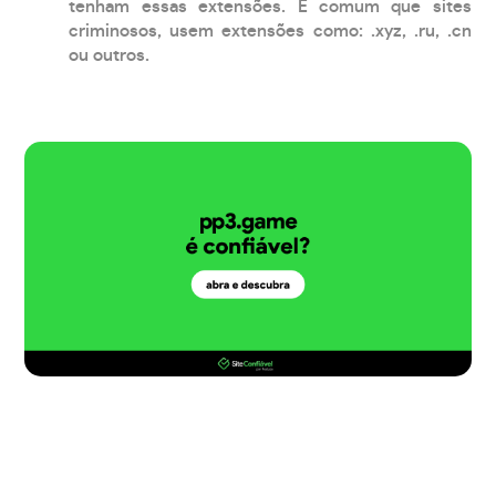
tenham essas extensões. É comum que sites
criminosos, usem extensões como: .xyz, .ru, .cn
ou outros.