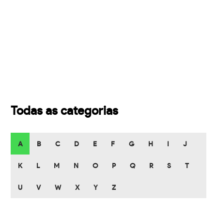
Todas as categorias
A
B
C
D
E
F
G
H
I
J
K
L
M
N
O
P
Q
R
S
T
U
V
W
X
Y
Z