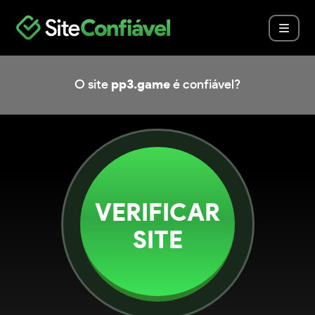
O site
pp3.game
é confiável?
VERIFICAR
SITE