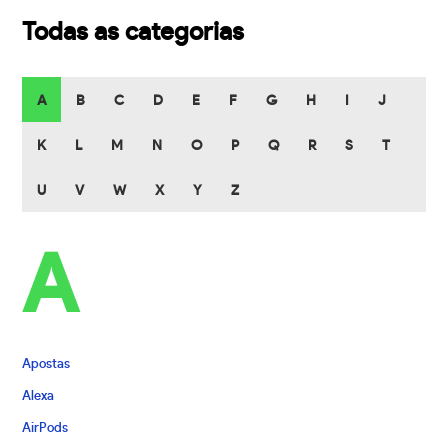
Todas as categorias
A
B
C
D
E
F
G
H
I
J
K
L
M
N
O
P
Q
R
S
T
U
V
W
X
Y
Z
A
Apostas
Alexa
AirPods