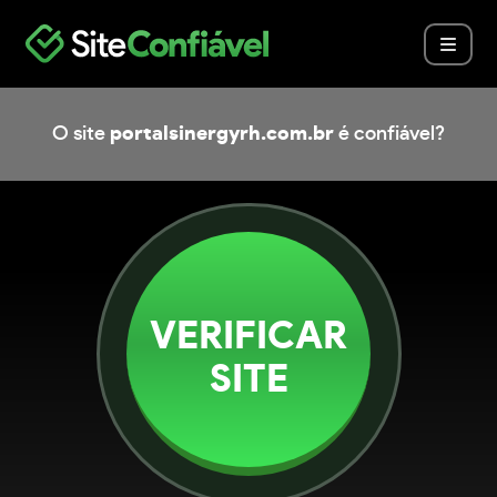
O site
portalsinergyrh.com.br
é confiável?
VERIFICAR
SITE