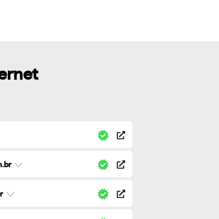
ternet
.br
r