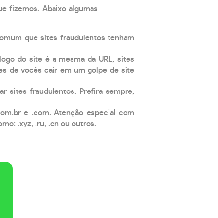
que fizemos. Abaixo algumas
comum que sites fraudulentos tenham
 logo do site é a mesma da URL, sites
es de vocês cair em um golpe de site
ar sites fraudulentos. Prefira sempre,
com.br e .com. Atenção especial com
: .xyz, .ru, .cn ou outros.