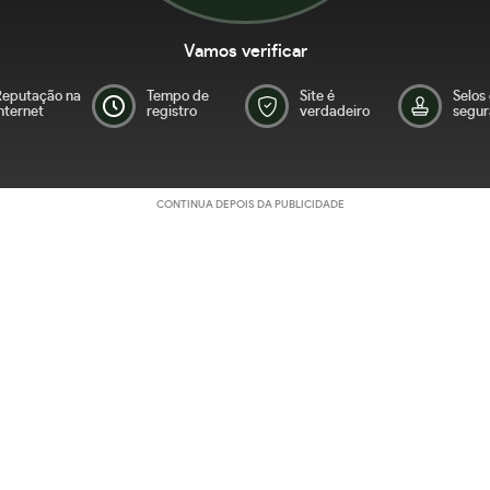
Vamos verificar
Reputação na
Tempo de
Site é
Selos
nternet
registro
verdadeiro
segur
CONTINUA DEPOIS DA PUBLICIDADE