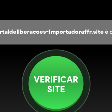
rtaldeliberacoes-importadoraffr.site
é c
VERIFICAR
SITE