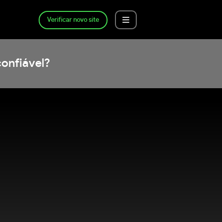
Verificar novo site
onfiável?