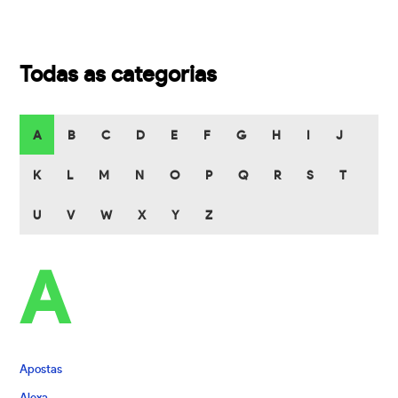
Todas as categorias
A
B
C
D
E
F
G
H
I
J
K
L
M
N
O
P
Q
R
S
T
U
V
W
X
Y
Z
A
Apostas