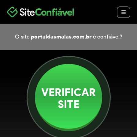
O site
portaldasmalas.com.br
é confiável?
VERIFICAR
SITE