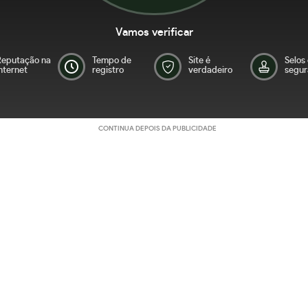
Vamos verificar
Reputação na
Tempo de
Site é
Selos
nternet
registro
verdadeiro
segur
CONTINUA DEPOIS DA PUBLICIDADE