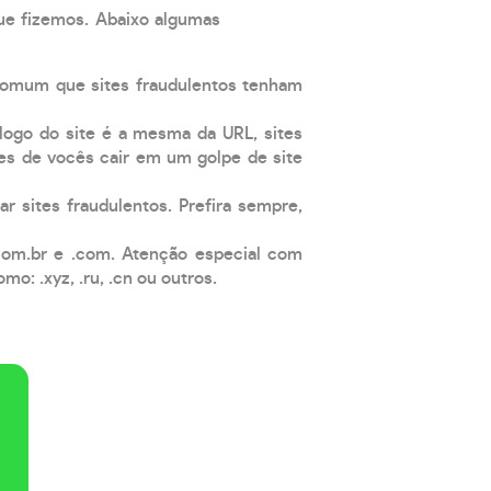
que fizemos. Abaixo algumas
comum que sites fraudulentos tenham
 logo do site é a mesma da URL, sites
es de vocês cair em um golpe de site
ar sites fraudulentos. Prefira sempre,
com.br e .com. Atenção especial com
: .xyz, .ru, .cn ou outros.