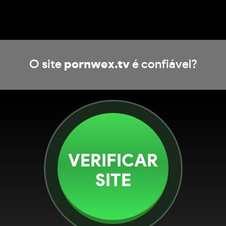
O site
pornwex.tv
é confiável?
VERIFICAR
SITE