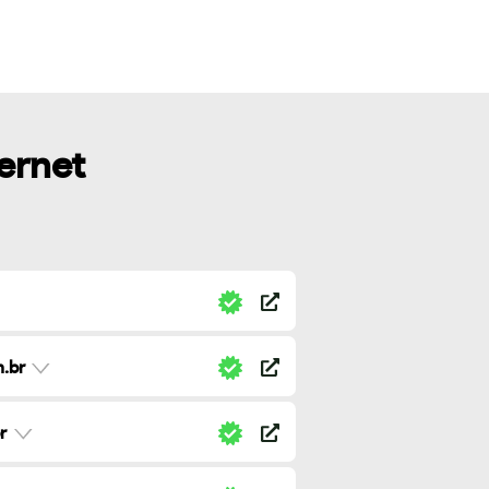
ternet
.br
r