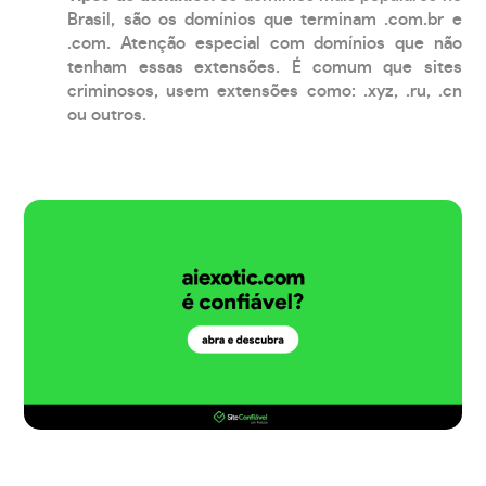
Brasil, são os domínios que terminam .com.br e
.com. Atenção especial com domínios que não
tenham essas extensões. É comum que sites
criminosos, usem extensões como: .xyz, .ru, .cn
ou outros.