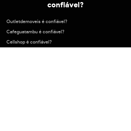
confiável?
Outletdemoveis é confiável?
Cafeguatambu é confiável?
Cellshop é confiável?
Extra é confiável?
Webcontinental é confiável?
Carregar mais
Política de privacidade