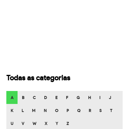
Todas as categorias
A
B
C
D
E
F
G
H
I
J
K
L
M
N
O
P
Q
R
S
T
U
V
W
X
Y
Z