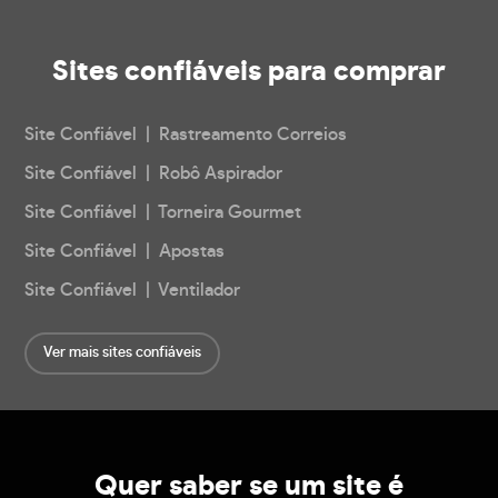
Sites confiáveis
para comprar
Site Confiável | Rastreamento Correios
Site Confiável | Robô Aspirador
Site Confiável | Torneira Gourmet
Site Confiável | Apostas
Site Confiável | Ventilador
Ver mais sites confiáveis
Quer saber se um site é