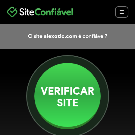
O site
aiexotic.com
é confiável?
VERIFICAR
SITE