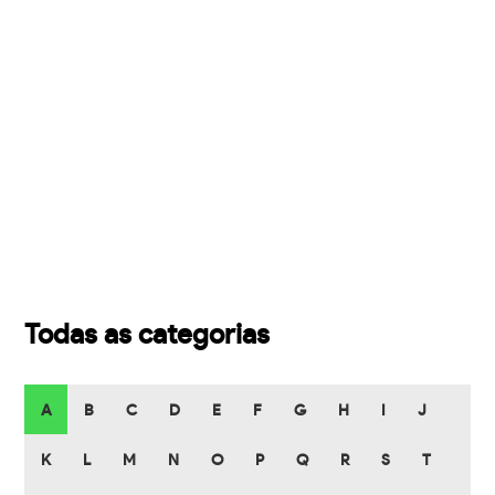
Todas as categorias
A
B
C
D
E
F
G
H
I
J
K
L
M
N
O
P
Q
R
S
T