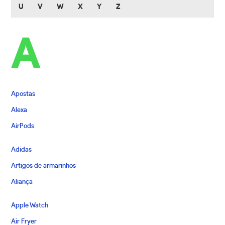
U
V
W
X
Y
Z
A
Apostas
Alexa
AirPods
Adidas
Artigos de armarinhos
Aliança
Apple Watch
Air Fryer