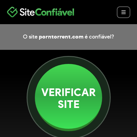
O site
porntorrent.com
é confiável?
VERIFICAR
SITE