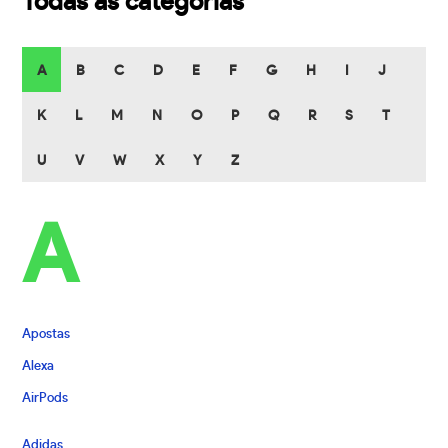
Todas as categorias
A
B
C
D
E
F
G
H
I
J
K
L
M
N
O
P
Q
R
S
T
U
V
W
X
Y
Z
A
Apostas
Alexa
AirPods
Adidas