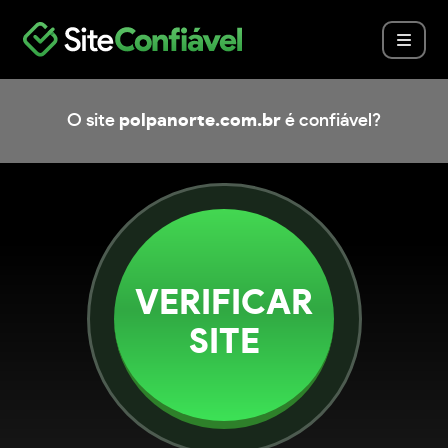
O site
polpanorte.com.br
é confiável?
VERIFICAR
SITE