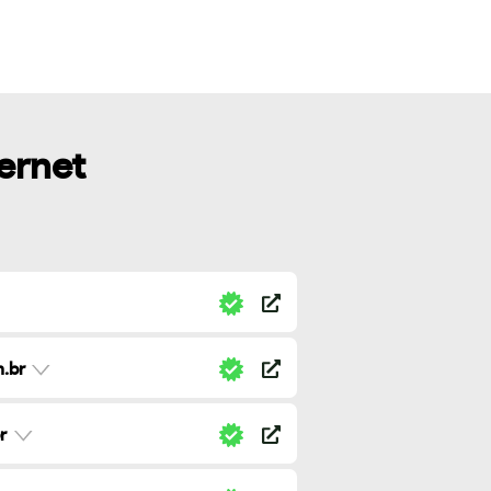
ternet
.br
r