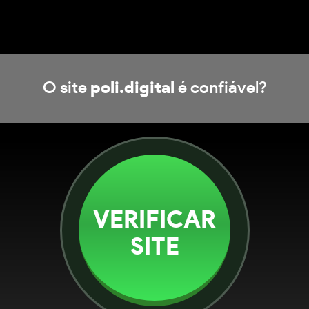
O site
poli.digital
é confiável?
VERIFICAR
SITE