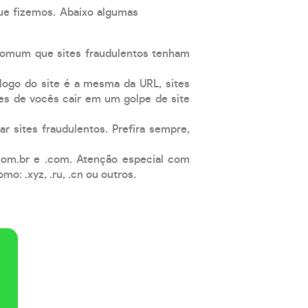
que fizemos. Abaixo algumas
comum que sites fraudulentos tenham
 logo do site é a mesma da URL, sites
es de vocês cair em um golpe de site
ar sites fraudulentos. Prefira sempre,
com.br e .com. Atenção especial com
: .xyz, .ru, .cn ou outros.