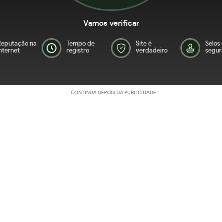
Vamos verificar
Reputação na
Tempo de
Site é
Selos
nternet
registro
verdadeiro
segur
CONTINUA DEPOIS DA PUBLICIDADE