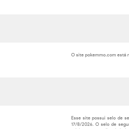
O site pokemmo.com está re
Esse site possui selo de s
17/8/2026. O selo de segur