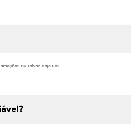
lamações ou talvez seja um
ável?