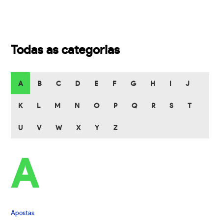
Todas as categorias
A
B
C
D
E
F
G
H
I
J
K
L
M
N
O
P
Q
R
S
T
U
V
W
X
Y
Z
A
Apostas