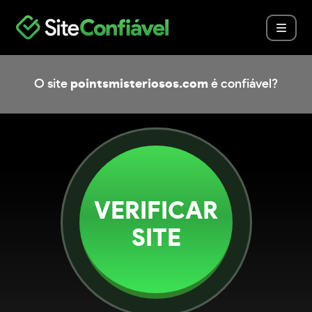
O site
pointsmisteriosos.com
é confiável?
VERIFICAR
SITE