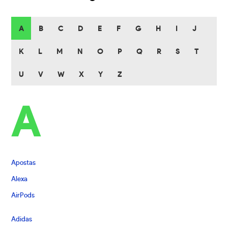
A
B
C
D
E
F
G
H
I
J
K
L
M
N
O
P
Q
R
S
T
U
V
W
X
Y
Z
A
Apostas
Alexa
AirPods
Adidas