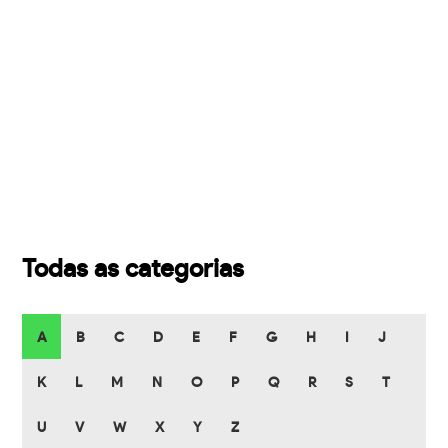
Todas as categorias
A
B
C
D
E
F
G
H
I
J
K
L
M
N
O
P
Q
R
S
T
U
V
W
X
Y
Z