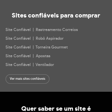
Sites confiáveis
para comprar
Site Confiável | Rastreamento Correios
Site Confiável | Robô Aspirador
Site Confiável | Torneira Gourmet
Site Confiável | Apostas
Site Confiável | Ventilador
Ver mais sites confiáveis
Quer saber se um site é