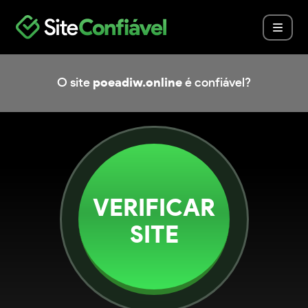
O site
poeadiw.online
é confiável?
VERIFICAR
SITE