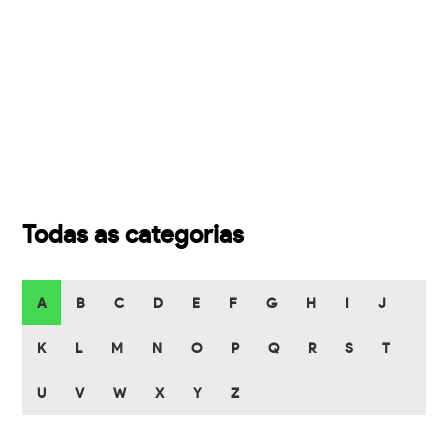
Todas as categorias
A
B
C
D
E
F
G
H
I
J
K
L
M
N
O
P
Q
R
S
T
U
V
W
X
Y
Z