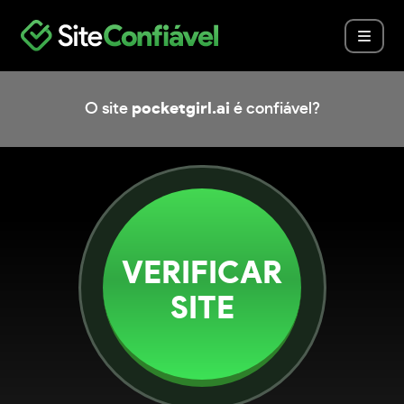
O site
pocketgirl.ai
é confiável?
VERIFICAR
SITE