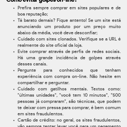
Como evitar golpes on-line?
Prefira sempre comprar em sites populares e de
boa reputação;
Tá barato demais? Fique antento! Se um site está
anunciando um produto por um preço muito
abaixo da média, você deve desconfiar;
Cuidado com sites clonados. Verifique se a URL é
realmente do site oficial da loja.
Evite comprar através de perfis de redes sociais.
Há uma grande incidência de golpes através
desses canais.
Pergunte para conhecidos que tenham
experiência com compra on-line. Não hesite em
compartilhar e perguntar.
Cuidado com gatilhos mentais. Textos como:
"últimas unidades", "você tem 10 minutos", "500
pessoas já compraram", são técnicas, que podem
te deixar com pressa para comprar, é bem comum
em sites fraudulentos.
Cartão de crédito: no geral, os sites fraudulentos,
vão sempre tentar levar você para um pagamento