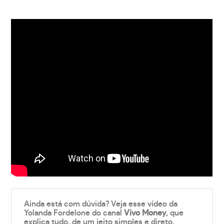
Ainda está com dúvida? Veja esse vídeo da
Yolanda Fordelone do canal
Vivo Money
, que
explica tudo, de um jeito simples e direto.