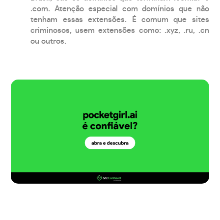
.com. Atenção especial com domínios que não
tenham essas extensões. É comum que sites
criminosos, usem extensões como: .xyz, .ru, .cn
ou outros.