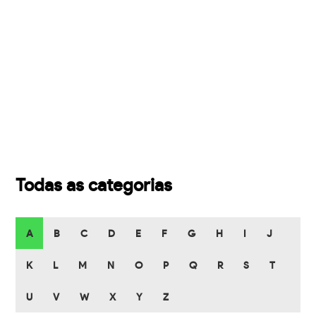
Todas as categorias
A
B
C
D
E
F
G
H
I
J
K
L
M
N
O
P
Q
R
S
T
U
V
W
X
Y
Z