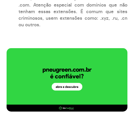
.com. Atenção especial com domínios que não
tenham essas extensões. É comum que sites
criminosos, usem extensões como: .xyz, .ru, .cn
ou outros.