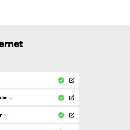
ternet
.br
r