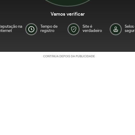
Vamos verificar
Reputação na
Tempo de
Site é
Selos
nternet
registro
verdadeiro
segur
CONTINUA DEPOIS DA PUBLICIDADE