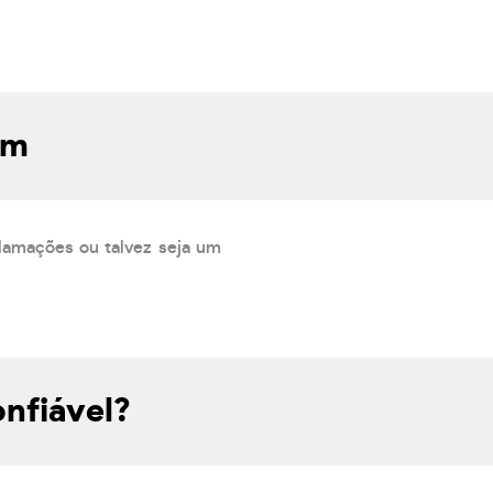
om
lamações ou talvez seja um
nfiável?