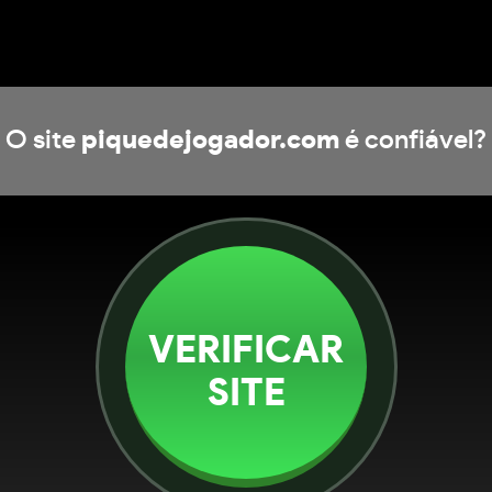
O site
piquedejogador.com
é confiável?
VERIFICAR
SITE