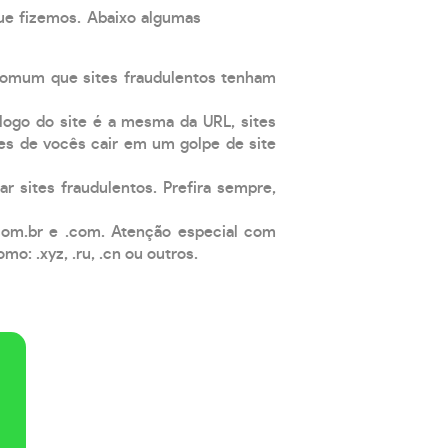
que fizemos. Abaixo algumas
comum que sites fraudulentos tenham
 logo do site é a mesma da URL, sites
es de vocês cair em um golpe de site
ar sites fraudulentos. Prefira sempre,
com.br e .com. Atenção especial com
: .xyz, .ru, .cn ou outros.