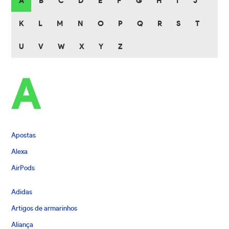
A
B
C
D
E
F
G
H
I
J
K
L
M
N
O
P
Q
R
S
T
U
V
W
X
Y
Z
A
Apostas
Alexa
AirPods
Adidas
Artigos de armarinhos
Aliança