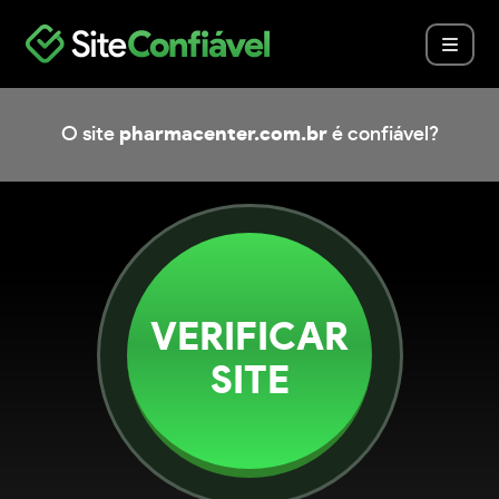
O site
pharmacenter.com.br
é confiável?
VERIFICAR
SITE