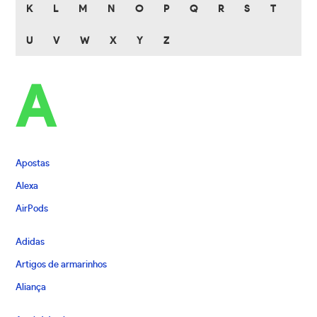
K
L
M
N
O
P
Q
R
S
T
U
V
W
X
Y
Z
A
Apostas
Alexa
AirPods
Adidas
Artigos de armarinhos
Aliança