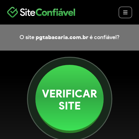
O site
pgtabacaria.com.br
é confiável?
VERIFICAR
SITE