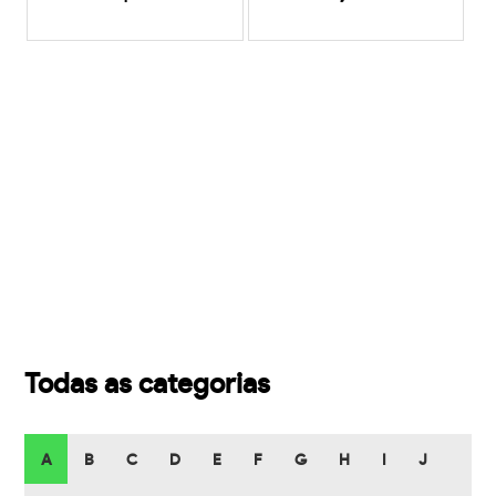
Todas as categorias
A
B
C
D
E
F
G
H
I
J