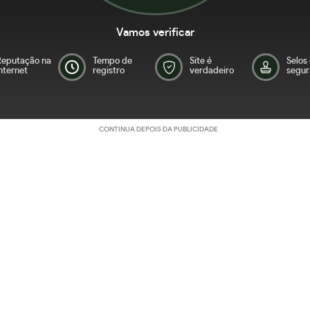
Vamos verificar
Reputação na
Tempo de
Site é
Selos
nternet
registro
verdadeiro
segur
CONTINUA DEPOIS DA PUBLICIDADE