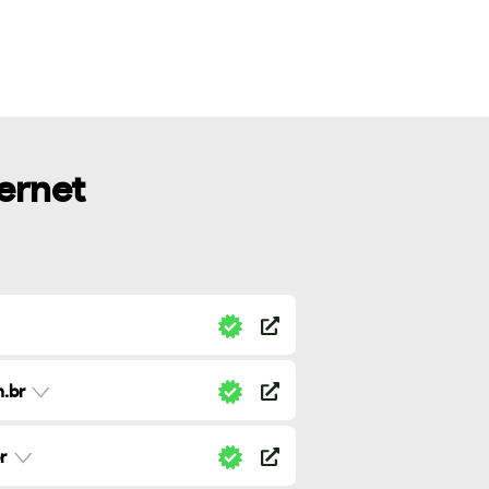
ternet
.br
r