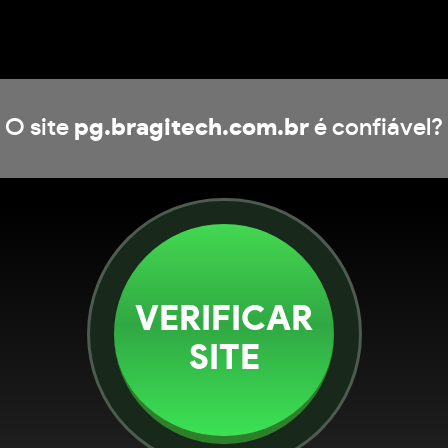
O site
pg.bragitech.com.br
é confiável?
VERIFICAR
SITE