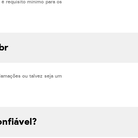
 é requisito mínimo para os
br
lamações ou talvez seja um
onfiável?