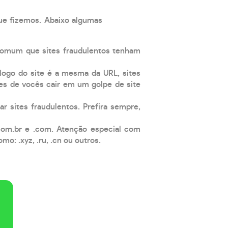
que fizemos. Abaixo algumas
comum que sites fraudulentos tenham
 logo do site é a mesma da URL, sites
es de vocês cair em um golpe de site
ar sites fraudulentos. Prefira sempre,
com.br e .com. Atenção especial com
: .xyz, .ru, .cn ou outros.