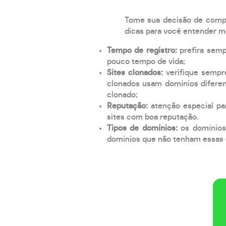
Tome sua decisão de compra
dicas para você entender m
Tempo de registro:
prefira sem
pouco tempo de vida;
Sites clonados:
verifique sempr
clonados usam domínios diferen
clonado;
Reputação:
atenção especial par
sites com boa reputação.
Tipos de domínios:
os domínios
domínios que não tenham essas e