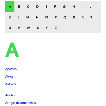
A
B
C
D
E
F
G
H
I
J
K
L
M
N
O
P
Q
R
S
T
U
V
W
X
Y
Z
A
Apostas
Alexa
AirPods
Adidas
Artigos de armarinhos