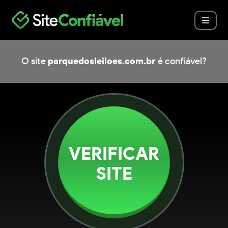
O site
parquedosleiloes.com.br
é confiável?
VERIFICAR
SITE