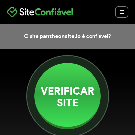
O site
pantheonsite.io
é confiável?
VERIFICAR
SITE