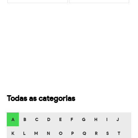
Todas as categorias
A
B
C
D
E
F
G
H
I
J
K
L
M
N
O
P
Q
R
S
T