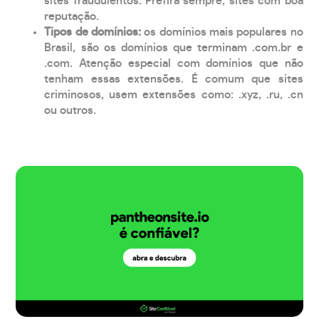
sites fraudulentos. Prefira sempre, sites com boa
reputação.
Tipos de domínios:
os domínios mais populares no
Brasil, são os domínios que terminam .com.br e
.com. Atenção especial com domínios que não
tenham essas extensões. É comum que sites
criminosos, usem extensões como: .xyz, .ru, .cn
ou outros.