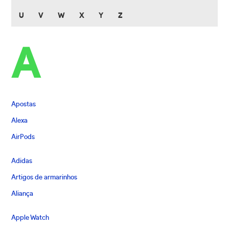
U
V
W
X
Y
Z
A
Apostas
Alexa
AirPods
Adidas
Artigos de armarinhos
Aliança
Apple Watch