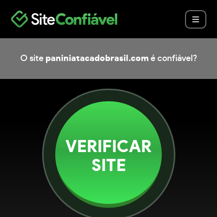
O site
paniniatacadobrasil.com
é confiável?
VERIFICAR
SITE