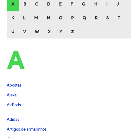
A
B
C
D
E
F
G
H
I
J
K
L
M
N
O
P
Q
R
S
T
U
V
W
X
Y
Z
A
Apostas
Alexa
AirPods
Adidas
Artigos de armarinhos