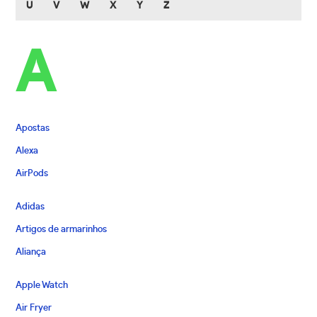
U
V
W
X
Y
Z
A
Apostas
Alexa
AirPods
Adidas
Artigos de armarinhos
Aliança
Apple Watch
Air Fryer