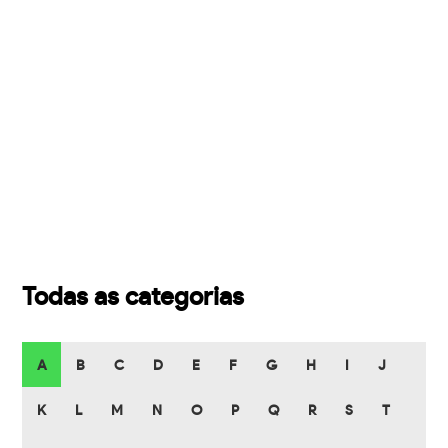
Todas as categorias
A
B
C
D
E
F
G
H
I
J
K
L
M
N
O
P
Q
R
S
T