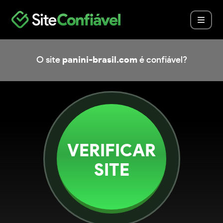
O site
panini-brasil.com
é confiável?
VERIFICAR
SITE