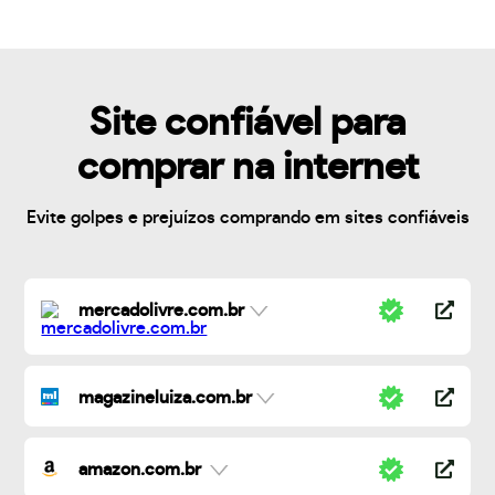
Site confiável para
comprar na internet
Evite golpes e prejuízos comprando em sites confiáveis
mercadolivre.com.br
magazineluiza.com.br
amazon.com.br