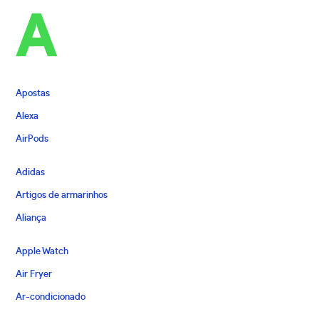
A
Apostas
Alexa
AirPods
Adidas
Artigos de armarinhos
Aliança
Apple Watch
Air Fryer
Ar-condicionado