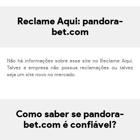
Reclame Aqui: pandora-
bet.com
Não há informações sobre esse site no Reclame Aqui.
Talvez a empresa não possua reclamações ou talvez
seja um site novo no mercado.
Como saber se pandora-
bet.com é confiável?