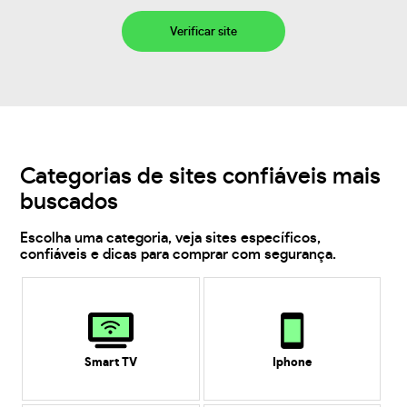
Verificar site
Categorias de sites confiáveis mais
buscados
Escolha uma categoria, veja sites específicos,
confiáveis e dicas para comprar com segurança.
Smart TV
Iphone