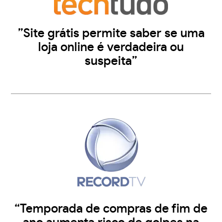
”Site grátis permite saber se uma
loja online é verdadeira ou
suspeita”
“Temporada de compras de fim de