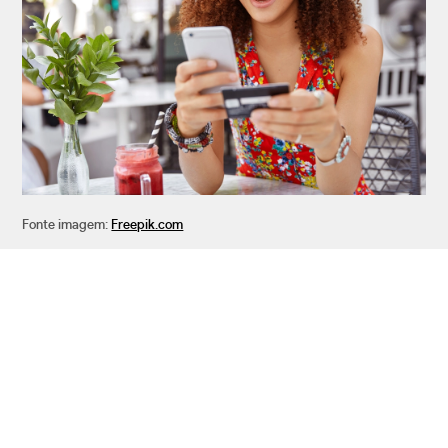
Fonte imagem:
Freepik.com