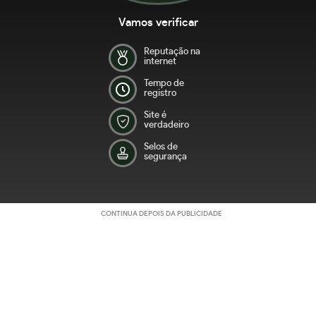
Vamos verificar
Reputação na
internet
Tempo de
registro
Site é
verdadeiro
Selos de
segurança
CONTINUA DEPOIS DA PUBLICIDADE