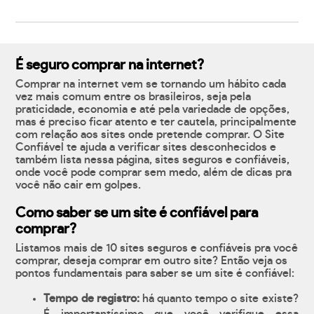
É seguro comprar na internet?
Comprar na internet vem se tornando um hábito cada
vez mais comum entre os brasileiros, seja pela
praticidade, economia e até pela variedade de opções,
mas é preciso ficar atento e ter cautela, principalmente
com relação aos sites onde pretende comprar. O Site
Confiável te ajuda a verificar sites desconhecidos e
também lista nessa página, sites seguros e confiáveis,
onde você pode comprar sem medo, além de dicas pra
você não cair em golpes.
Como saber se um site é confiável para
comprar?
Listamos mais de 10 sites seguros e confiáveis pra você
comprar, deseja comprar em outro site? Então veja os
pontos fundamentais para saber se um site é confiável:
Tempo de registro:
há quanto tempo o site existe?