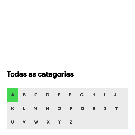
Todas as categorias
A
B
C
D
E
F
G
H
I
J
K
L
M
N
O
P
Q
R
S
T
U
V
W
X
Y
Z