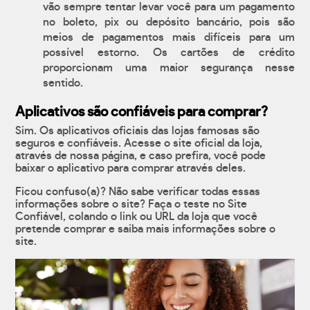
vão sempre tentar levar você para um pagamento
no boleto, pix ou depósito bancário, pois são
meios de pagamentos mais difíceis para um
possível estorno. Os cartões de crédito
proporcionam uma maior segurança nesse
sentido.
Aplicativos são confiáveis para comprar?
Sim. Os aplicativos oficiais das lojas famosas são
seguros e confiáveis. Acesse o site oficial da loja,
através de nossa página, e caso prefira, você pode
baixar o aplicativo para comprar através deles.
Ficou confuso(a)? Não sabe verificar todas essas
informações sobre o site? Faça o teste no Site
Confiável, colando o link ou URL da loja que você
pretende comprar e saiba mais informações sobre o
site.