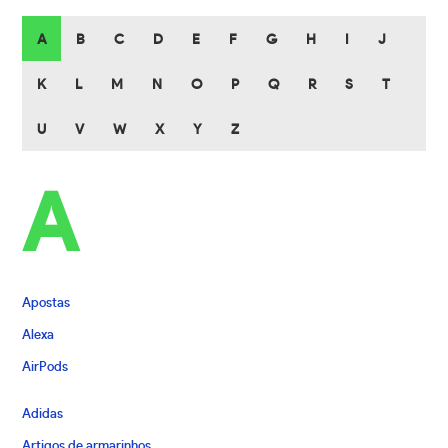
A
B
C
D
E
F
G
H
I
J
K
L
M
N
O
P
Q
R
S
T
U
V
W
X
Y
Z
A
Apostas
Alexa
AirPods
Adidas
Artigos de armarinhos