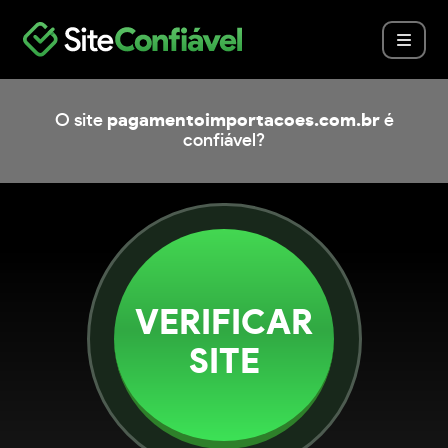
O site
pagamentoimportacoes.com.br
é
confiável?
VERIFICAR
SITE