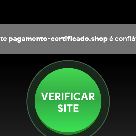
ite
pagamento-certificado.shop
é confiá
VERIFICAR
SITE