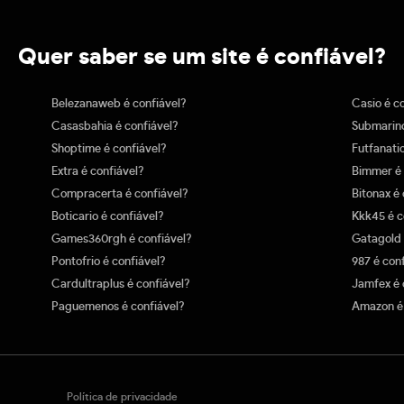
Quer saber se um site é confiável?
Belezanaweb é confiável?
Casio é c
Casasbahia é confiável?
Submarino
Shoptime é confiável?
Futfanatic
Extra é confiável?
Bimmer é 
Compracerta é confiável?
Bitonax é 
Boticario é confiável?
Kkk45 é c
Games360rgh é confiável?
Gatagold 
Pontofrio é confiável?
987 é con
Cardultraplus é confiável?
Jamfex é 
Paguemenos é confiável?
Amazon é 
Política de privacidade