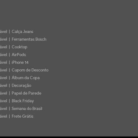
iável | Calça Jeans
iável | Ferramentas Bosch
iável | Cooktop
iável | AirPods
iável | iPhone 14
iável | Cupom de Desconto
iável | Álbum da Copa
iável | Decoração
iável | Papel de Parede
ável | Black Friday
iável | Semana do Brasil
ável | Frete Grátis