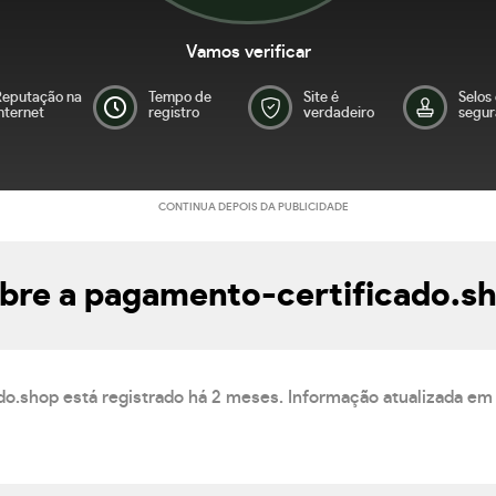
Vamos verificar
Reputação na
Tempo de
Site é
Selos
nternet
registro
verdadeiro
segur
CONTINUA DEPOIS DA PUBLICIDADE
bre a pagamento-certificado.s
do.shop está registrado há 2 meses. Informação atualizada em