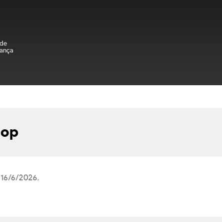
 de
ança
hop
 16/6/2026.